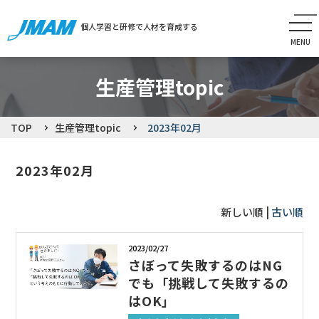
個人学習と研修で人材を育成する
個人学習と研修で人材を育成する
MENU
MENU
生産マイスター検定
MENU
生産管理topic
よくあるご質問
TOP
生産管理topic
2023年02月
生産管理topic
お知らせ
2023年02月
セミナー
新しい順 |
古い順
MENU
2023/02/27
会員専用ページ
お問い合わせ
さぼって失敗するのはNG
でも「挑戦して失敗するの
はOK」